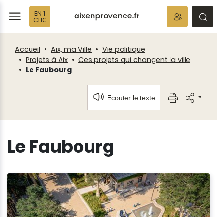
Fenêtre
Panneau de gestion des cookies
EN 1
de
ermer
rmer
rmer
CLIC
chat
Accueil
Aix, ma Ville
Vie politique
Projets à Aix
Ces projets qui changent la ville
Le Faubourg
Ecouter le texte
Le Faubourg