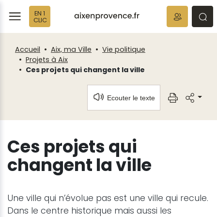
Fenêtre
Panneau de gestion des cookies
EN 1
de
ermer
rmer
rmer
CLIC
chat
Accueil
Aix, ma Ville
Vie politique
Projets à Aix
Ces projets qui changent la ville
Ecouter le texte
Ces projets qui
changent la ville
Une ville qui n’évolue pas est une ville qui recule.
Dans le centre historique mais aussi les