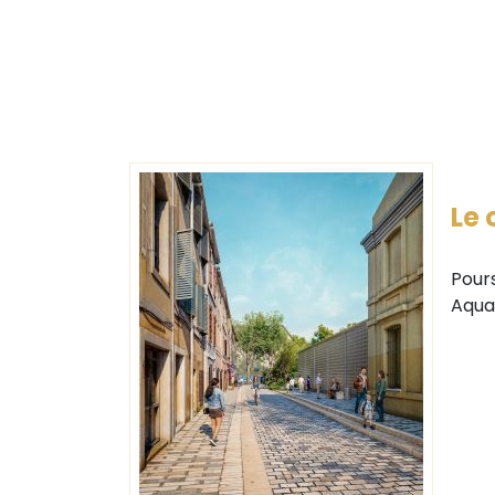
Le 
Pours
Aquab