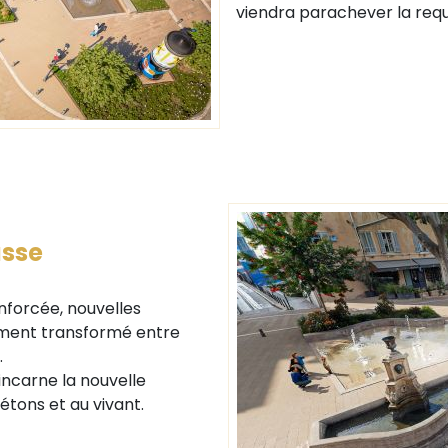
viendra parachever la requa
asse
nforcée, nouvelles
dément transformé entre
.
incarne la nouvelle
iétons et au vivant.