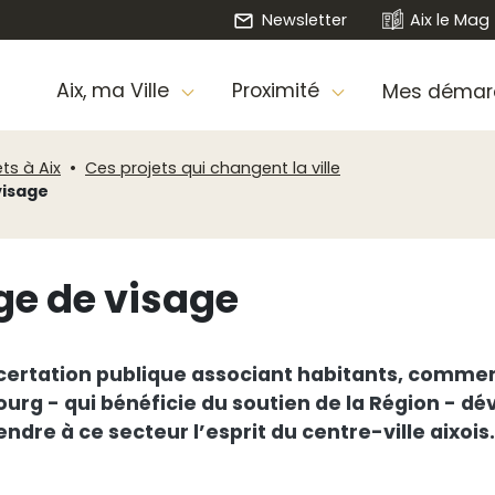
Newsletter
Aix le Mag
Aix, ma Ville
Proximité
Mes démar
ets à Aix
Ces projets qui changent la ville
visage
ge de visage
ertation publique associant habitants, commerç
bourg - qui bénéficie du soutien de la Région - 
tendre à ce secteur l’esprit du centre-ville aixois.