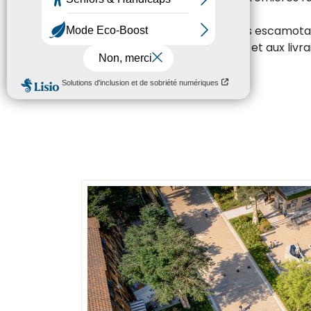
piétonnisées.
Grâce à l’installation de bornes escamotab
désormais limitée aux riverains et aux livr