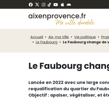
Fenêtre
Panneau de gestion des cookies
de
ermer
chat
Accueil
Aix, ma Ville
Vie politique
Proj
Le Faubourg
Le Faubourg change de 
Le Faubourg chan
Lancée en 2022 avec une large conc
requalification du quartier du Fau
Objectif : apaiser, végétaliser, et é