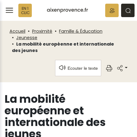
Fenêtre
Panneau de gestion des cookies
EN 1
de
ermer
rmer
rmer
CLIC
chat
Accueil
Proximité
Famille & Éducation
Jeunesse
La mobilité européenne et internationale
des jeunes
Ecouter le texte
La mobilité
européenne et
internationale des
jeunes