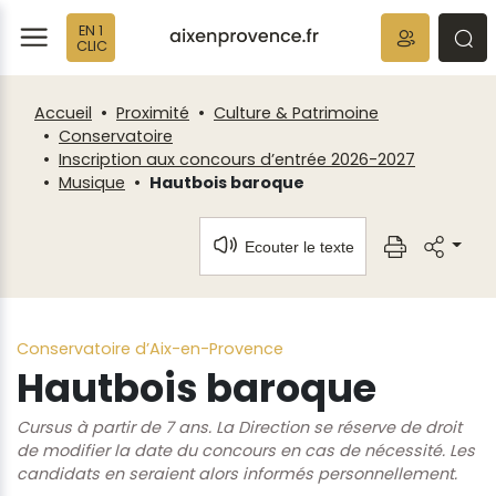
Fenêtre
Panneau de gestion des cookies
EN 1
de
ermer
rmer
rmer
CLIC
chat
Accueil
Proximité
Culture & Patrimoine
Conservatoire
Inscription aux concours d’entrée 2026-2027
Musique
Hautbois baroque
Ecouter le texte
Conservatoire d’Aix-en-Provence
Hautbois baroque
Cursus à partir de 7 ans. La Direction se réserve de droit
de modifier la date du concours en cas de nécessité. Les
candidats en seraient alors informés personnellement.