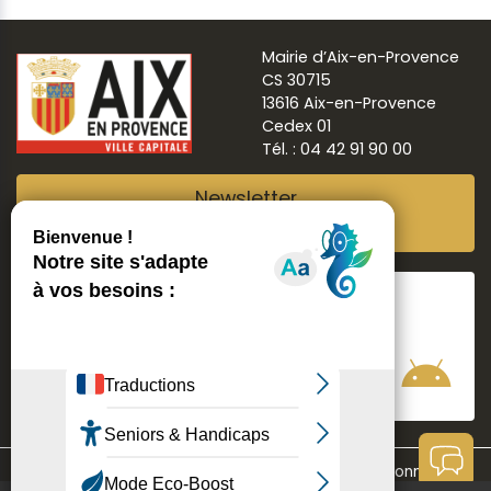
Mairie d’Aix-en-Provence
CS 30715
13616 Aix-en-Provence
Cedex 01
Tél. : 04 42 91 90 00
Newsletter
Abonnez-vous
Suivre
Aix ma ville
Communication
Mentions légales
Données personnelles