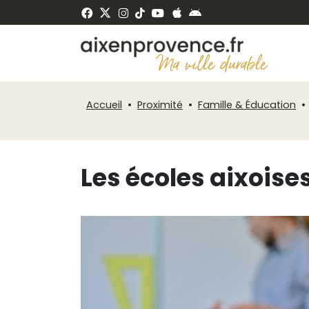
Fenêtre
Panneau de gestion des cookies
de
ermer
chat
Accueil
Proximité
Famille & Éducation
Les écoles aixoise