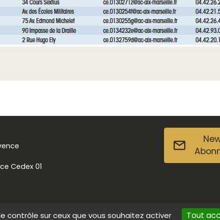
New
ovence
Abon
nce Cedex 01
Tout ac
le contrôle sur ceux que vous souhaitez activer
s
Données personnelles
Contact
Accessibilité : non conforme