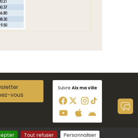
sletter
Suivre
Aix ma ville
nez-vous
cepter
Tout refuser
Personnaliser
Aide à la navigation
Plan du site