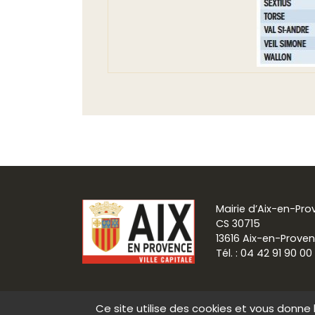
Mairie d’Aix-en-Pr
CS 30715
13616 Aix-en-Prove
Tél. : 04 42 91 90 00
Ce site utilise des cookies et vous donne 
Communication
Mentions légale