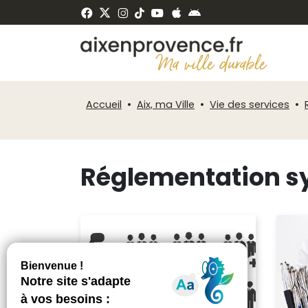
Fenêtre
Panneau de gestion des cookies
de
ermer
chat
Accueil
Aix, ma Ville
Vie des services
Réglementation s