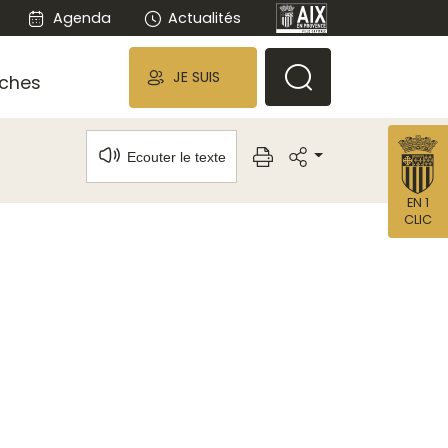
Agenda
Actualités
JE SUIS
ches
Ecouter le texte
EN 1
CLIC