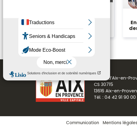
En
Création d’un syndicat
de
Mairie d’Aix-en-Pr
CS 30715
13616 Aix-en-Prove
Tél. : 04 42 91 90 00
Communication
Mentions légale