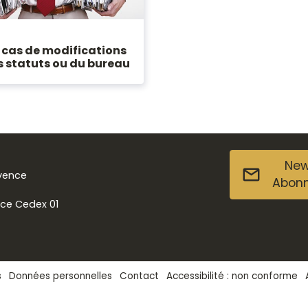
 cas de modifications
s statuts ou du bureau
New
ovence
Abon
nce Cedex 01
s
Données personnelles
Contact
Accessibilité : non conforme