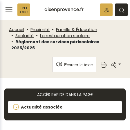
Fenêtre
Panneau de gestion des cookies
EN 1
de
ermer
rmer
rmer
CLIC
chat
Accueil
Proximité
Famille & Éducation
Scolarité
La restauration scolaire
Règlement des services périscolaires
2025/2026
Ecouter le texte
ACCÈS RAPIDE DANS LA PAGE
Actualité associée