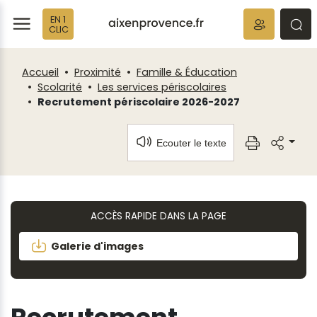
Fenêtre
Panneau de gestion des cookies
EN 1
de
ermer
rmer
rmer
CLIC
chat
Accueil
Proximité
Famille & Éducation
Scolarité
Les services périscolaires
Recrutement périscolaire 2026-2027
Ecouter le texte
ACCÈS RAPIDE DANS LA PAGE
Galerie d'images