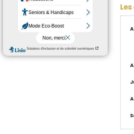
Les
A
A
J
A
S