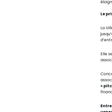
éloign
Le pr
La Vi
jusqu
d’ent
Elle 
assoc
Concr
assoc
« pit
finan
Entre
venez