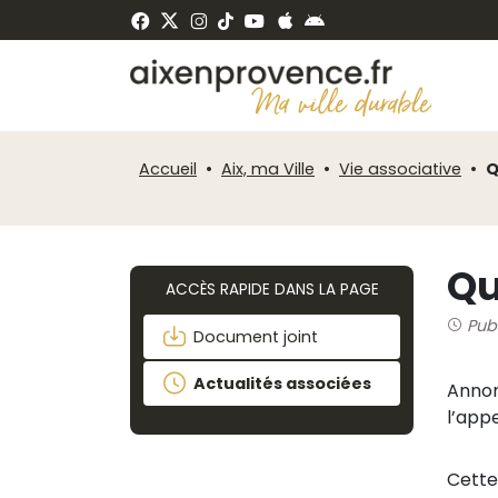
Fenêtre
Panneau de gestion des cookies
de
ermer
chat
Accueil
Aix, ma Ville
Vie associative
Q
Qu
ACCÈS RAPIDE DANS LA PAGE
Pub
Document joint
Actualités associées
Annon
l’app
Cette