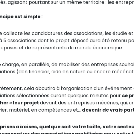
és, agissant pourtant sur un même territoire : les entrepri
incipe est simple :
lle collecte les candidatures des associations, les étudie 
’à 5 associations dont le projet déposé aura été retenu p
reprises et de représentants du monde économique.
se charge, en parallèle, de mobiliser des entreprises sou
iations (don financier, aide en nature ou encore mécén
ètement, cela aboutira à l’organisation d’un événement
iations sélectionnées auront quelques minutes pour
se p
cher » leur projet
devant des entreprises mécènes, qui, une
cier, matériel, en compétences et…
devenir de vrais par
prises aixoises, quelque soit votre taille, votre secteu
 rencontrer des associations mobilisées pour notre te