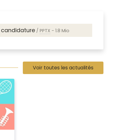
à candidature
/
PPTX
-
1.8 Mio
Voir toutes les actualités