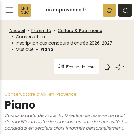
Fenêtre
Panneau de gestion des cookies
EN 1
de
ermer
rmer
rmer
CLIC
chat
Accueil
Proximité
Culture & Patrimoine
Conservatoire
Inscription aux concours d’entrée 2026-2027
Musique
Piano
Ecouter le texte
Conservatoire d’Aix-en-Provence
Piano
Cursus à partir de 7 ans. La Direction se réserve de droit
de modifier la date du concours en cas de nécessité. Les
candidats en seraient alors informés personnellement.