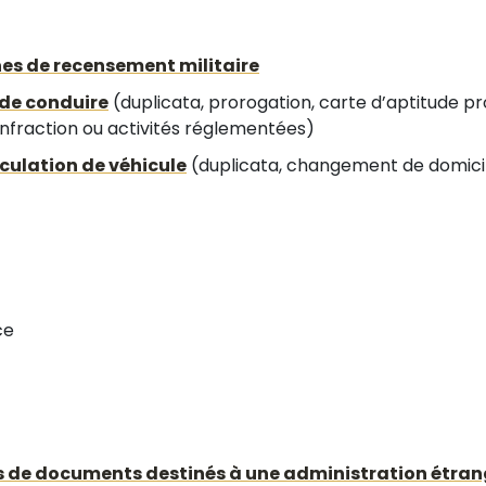
 de recensement militaire
de conduire
(duplicata, prorogation, carte d’aptitude pro
nfraction ou activités réglementées)
ulation de véhicule
(duplicata, changement de domicile
ce
es de documents destinés à une administration étra