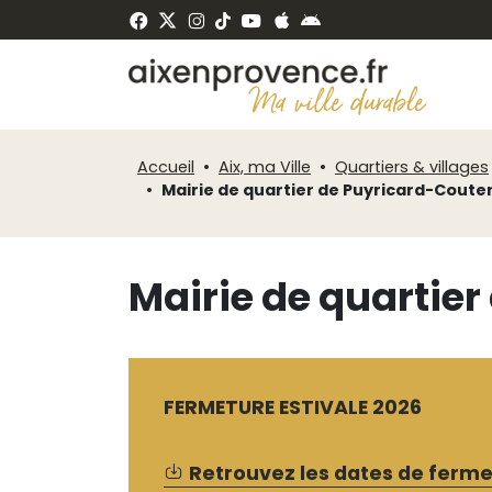
Fenêtre
Panneau de gestion des cookies
de
ermer
chat
Accueil
Aix, ma Ville
Quartiers & villages
Mairie de quartier de Puyricard-Coute
Mairie de quartie
FERMETURE ESTIVALE 2026
Retrouvez les dates de fermet