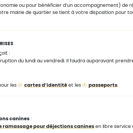
 autonomie ou pour bénéficier d’un accompagnement) de r
tre mairie de quartier se tient à votre disposition pou
RISES
oit :
rruption du lundi au vendredi. Il faudra auparavant prend
pour les
cartes d’identité
et les
passeports
.
ions canines
:
de ramassage pour déjections canines
en libre service 