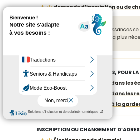
demande d’inscription ou de cha
Les déclarations de naissances se 
Depuis le 5 juin, il ne sera plus 
INSCRIPTION DANS LES ÉCOLES, POUR L
demande inscription dans les é
demande inscription dans les re
demande inscription à la garder
INSCRIPTION OU CHANGEMENT D’ADRESS