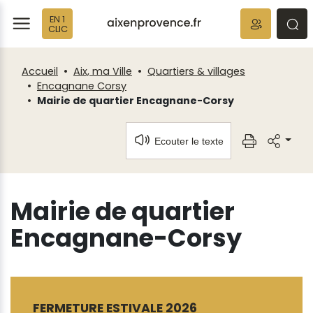
Fenêtre
Panneau de gestion des cookies
EN 1
de
ermer
rmer
rmer
CLIC
chat
Accueil
Aix, ma Ville
Quartiers & villages
Encagnane Corsy
Mairie de quartier Encagnane-Corsy
Ecouter le texte
Mairie de quartier
Encagnane-Corsy
FERMETURE ESTIVALE 2026