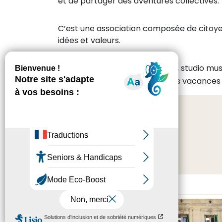
et de partager des aventures collectives.
C’est une association composée de citoyens
idées et valeurs.
Chant, écriture, musique, sport, studio mu
l’année ou les stages durant les vacances 
MJC Prévert
24 Bd de la République
13100 Aix-en-Provence
Tél. 04 42 26 36 50