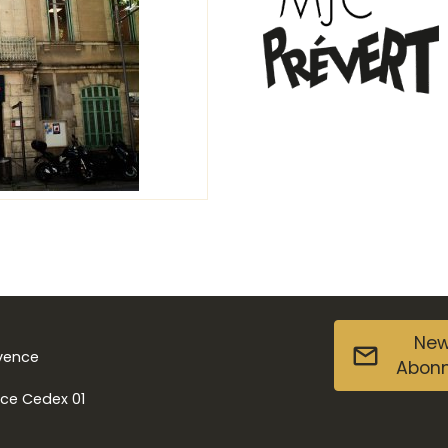
New
ovence
Abon
nce Cedex 01