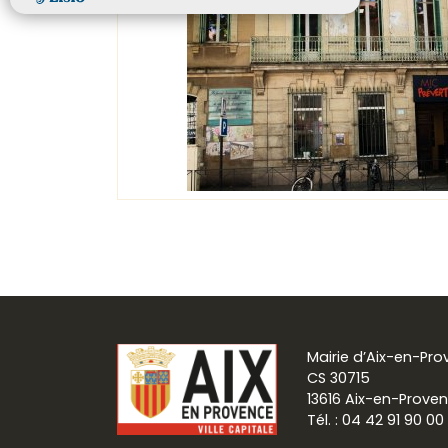
Mairie d’Aix-en-Pr
CS 30715
13616 Aix-en-Prove
Tél. : 04 42 91 90 00