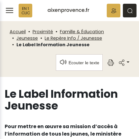
Fenêtre
Panneau de gestion des cookies
EN 1
de
ermer
rmer
rmer
CLIC
chat
Accueil
Proximité
Famille & Éducation
Jeunesse
Le Repère Info / Jeunesse
Le Label Information Jeunesse
Ecouter le texte
Le Label Information
Jeunesse
Pour mettre en œuvre sa mission d’accès à
l’information de tous les jeunes, le ministère