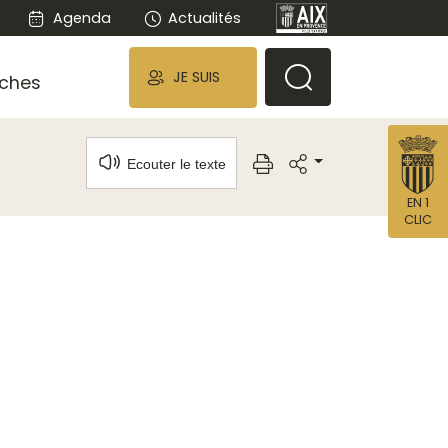
Agenda
Actualités
JE SUIS
ches
Ecouter le texte
EN 1
CLIC