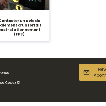
Contester un avis de
aiement d’un forfait
post-stationnement
(FPS)
New
ovence
Abon
nce Cedex 01