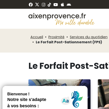
Fenêtre
Panneau de gestion des cookies
de
ermer
chat
Accueil
Proximité
Services du quotidien
Le Forfait Post-Sationnement (FPS)
Le Forfait Post-S