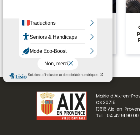
Le Forfait Post-
p
Stationnement (FPS) :
Mode d’emploi
Mairie d’Aix-en-Pr
CS 30715
13616 Aix-en-Prove
Tél. : 04 42 91 90 00