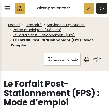
Fenêtre
Panneau de gestion des cookies
EN 1
de
ermer
rmer
rmer
CLIC
chat
Accueil
Proximité
Services du quotidien
Police municipale / Sécurité
Le Forfait Post-Sationnement (FPS)
Le Forfait Post-Stationnement (FPS) : Mode
d’emploi
Ecouter le texte
Le Forfait Post-
Stationnement (FPS) :
Mode d’emploi