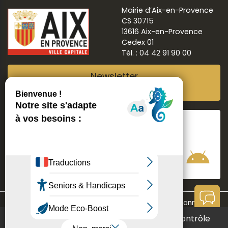
Mairie d’Aix-en-Provence
CS 30715
13616 Aix-en-Provence
Cedex 01
Tél. : 04 42 91 90 00
Newsletter
Abonnez-vous
Suivre
Aix ma ville
Communication
Mentions légales
Données personnelles
Ce site utilise des cookies et vous donne le contrôle
Contact
Accessibilité : non conforme
Aide à la navigation