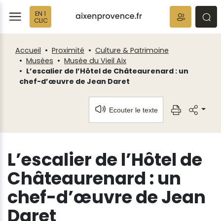
Fenêtre
Panneau de gestion des cookies
EN 1
de
ermer
rmer
rmer
CLIC
chat
Accueil
Proximité
Culture & Patrimoine
Musées
Musée du Vieil Aix
L’escalier de l’Hôtel de Châteaurenard : un
chef-d’œuvre de Jean Daret
Ecouter le texte
L’escalier de l’Hôtel de
Châteaurenard : un
chef-d’œuvre de Jean
Daret