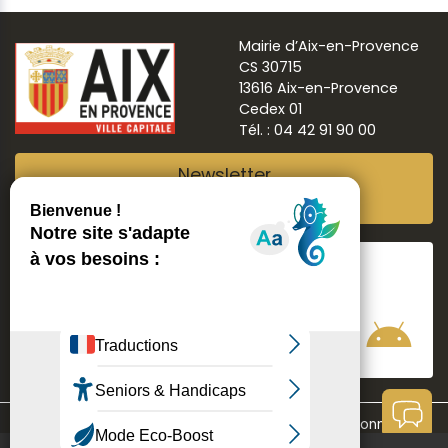
Mairie d’Aix-en-Provence
CS 30715
13616 Aix-en-Provence
Cedex 01
Tél. : 04 42 91 90 00
Newsletter
Abonnez-vous
Suivre
Aix ma ville
Communication
Mentions légales
Données personnelles