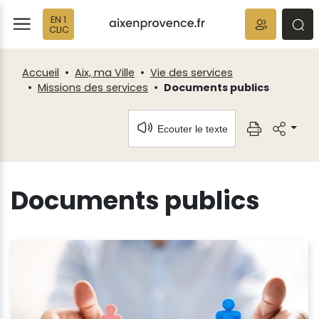
Fenêtre
Panneau de gestion des cookies
EN 1
de
ermer
rmer
rmer
CLIC
chat
Accueil
Aix, ma Ville
Vie des services
Missions des services
Documents publics
Ecouter le texte
Documents publics