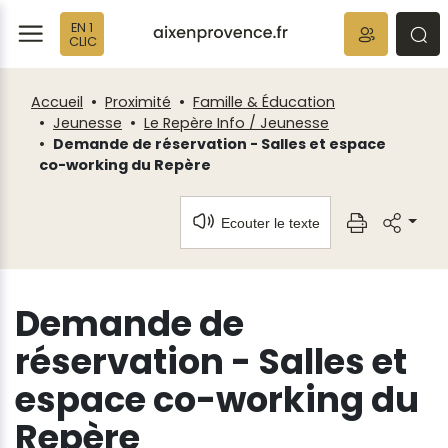
Fenêtre
Panneau de gestion des cookies
EN 1
de
ermer
rmer
rmer
CLIC
chat
Accueil
Proximité
Famille & Éducation
Jeunesse
Le Repère Info / Jeunesse
Demande de réservation - Salles et espace
co-working du Repère
Ecouter le texte
Demande de
réservation - Salles et
espace co-working du
Repère