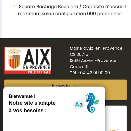
Square Bachaga Boualem / Capacité d’accueil
maximum selon configuration 600 personnes.
Mairie d’Aix-en-Provence
CS 30715
13616 Aix-en-Provence
Cedex 01
Tél. : 04 42 91 90 00
Newsletter
Abonnez-vous
Suivre
Aix ma ville