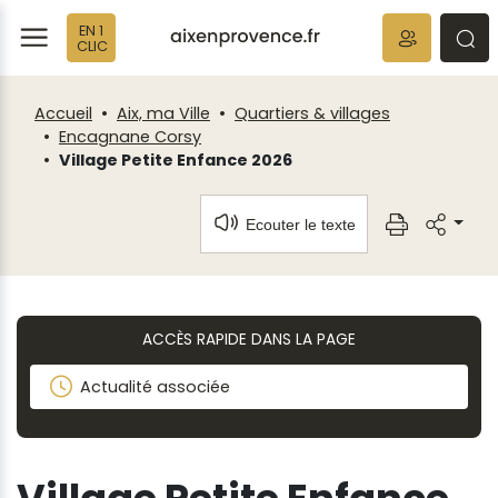
Fenêtre
Panneau de gestion des cookies
EN 1
de
ermer
rmer
rmer
CLIC
chat
Accueil
Aix, ma Ville
Quartiers & villages
Encagnane Corsy
Village Petite Enfance 2026
Ecouter le texte
ACCÈS RAPIDE DANS LA PAGE
Actualité associée