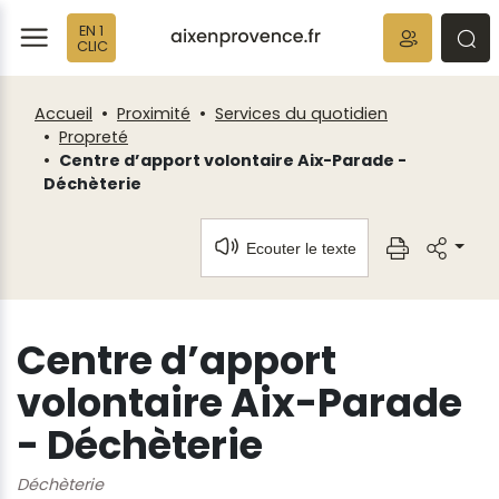
Fenêtre
Panneau de gestion des cookies
EN 1
de
ermer
rmer
rmer
CLIC
chat
Accueil
Proximité
Services du quotidien
Propreté
Centre d’apport volontaire Aix-Parade -
Déchèterie
Ecouter le texte
Centre d’apport
volontaire Aix-Parade
- Déchèterie
Déchèterie