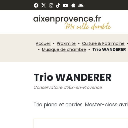
Fenêtre
Panneau de gestion des cookies
de
ermer
chat
Accueil
Proximité
Culture & Patrimoine
Musique de chambre
Trio WANDERER
Trio WANDERER
Conservatoire d’Aix-en-Provence
Trio piano et cordes. Master-class avri