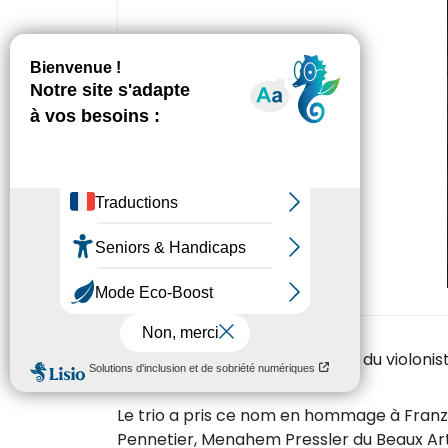
Le Trio Wanderer est constitué du violonis
Le trio a pris ce nom en hommage à Fran
Pennetier, Menahem Pressler du Beaux Ar