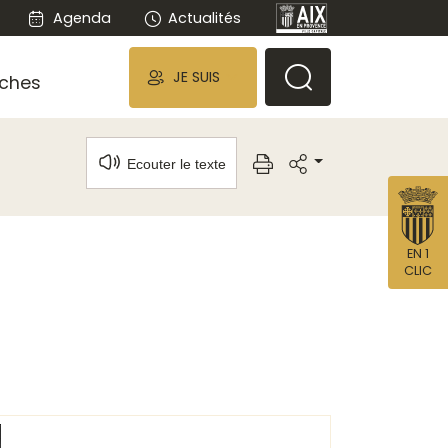
Agenda
Actualités
JE SUIS
ches
Ecouter le texte
EN 1
CLIC