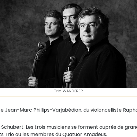
Trio WANDERER
te Jean-Marc Phillips-Varjabédian, du violoncelliste Rapha
z Schubert. Les trois musiciens se forment auprès de g
ts Trio ou les membres du Quatuor Amadeus.