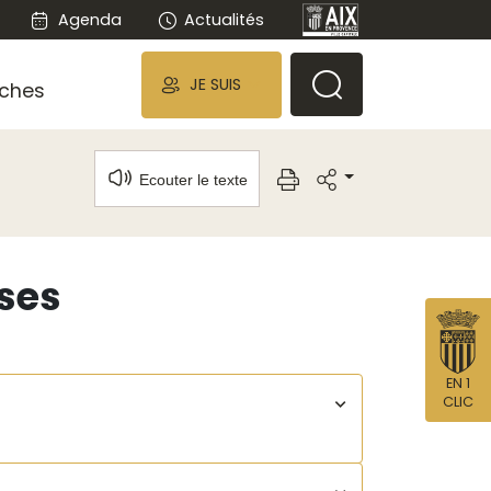
Agenda
Actualités
JE SUIS
ches
Ecouter le texte
ises
EN 1
CLIC