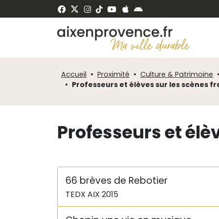
Fenêtre
Panneau de gestion des cookies
de
ermer
chat
Accueil
Proximité
Culture & Patrimoine
Professeurs et élèves sur les scènes f
Professeurs et élè
66 brèves de Rebotier
TEDX AIX 2015