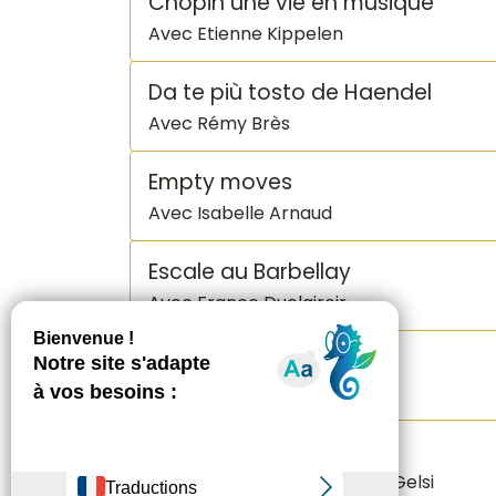
Chopin une vie en musique
Avec Etienne Kippelen
Da te più tosto de Haendel
Avec Rémy Brès
Empty moves
Avec Isabelle Arnaud
Escale au Barbellay
Avec France Duclairoir
Juan da Silva
Avec le Quintette Itinérance
King Krab
Avec Adam Derrez et Kevin Gelsi