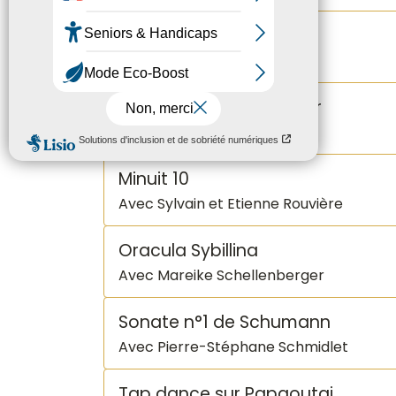
Madame Bécassine
Avec Jean-François Bonnel
Melody’s echo chamber
Avec Mélodie Prochet
Minuit 10
Avec Sylvain et Etienne Rouvière
Oracula Sybillina
Avec Mareike Schellenberger
Sonate n°1 de Schumann
Avec Pierre-Stéphane Schmidlet
Tap dance sur Papaoutai