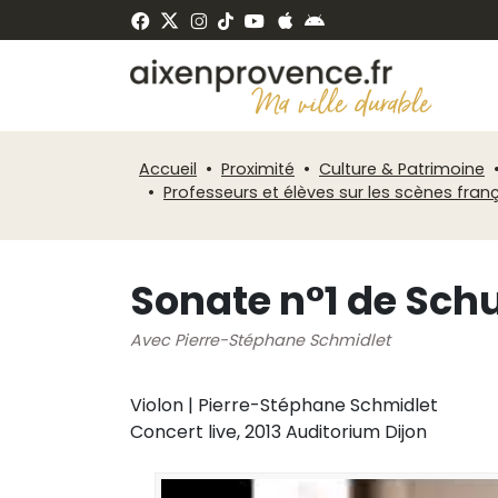
Fenêtre
Panneau de gestion des cookies
de
ermer
chat
Accueil
Proximité
Culture & Patrimoine
Professeurs et élèves sur les scènes fran
Sonate n°1 de Sc
Avec Pierre-Stéphane Schmidlet
Violon | Pierre-Stéphane Schmidlet
Concert live, 2013 Auditorium Dijon