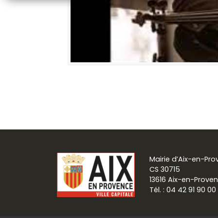
Mairie d’Aix-en-Pr
CS 30715
13616 Aix-en-Prove
Tél. : 04 42 91 90 00