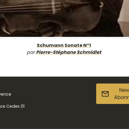
Schumann Sonate N°1
par
Pierre-Stéphane Schmidlet
New
ovence
Abon
nce Cedex 01