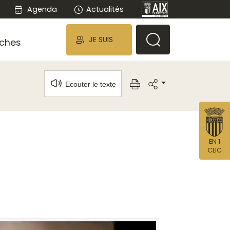
Agenda
Actualités
JE SUIS
ches
Ecouter le texte
EN 1
CLIC