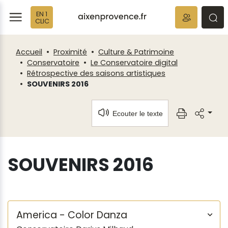
Fenêtre
Panneau de gestion des cookies
EN 1
de
ermer
rmer
rmer
CLIC
chat
Accueil
Proximité
Culture & Patrimoine
Conservatoire
Le Conservatoire digital
Rétrospective des saisons artistiques
SOUVENIRS 2016
Ecouter le texte
SOUVENIRS 2016
America - Color Danza