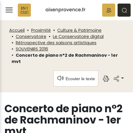
Fenêtre
Panneau de gestion des cookies
EN 1
de
ermer
rmer
rmer
CLIC
chat
Accueil
Proximité
Culture & Patrimoine
Conservatoire
Le Conservatoire digital
Rétrospective des saisons artistiques
SOUVENIRS 2016
Concerto de piano n°2 de Rachmaninov - 1er
mvt
Ecouter le texte
Concerto de piano n°2
de Rachmaninov - 1er
mvt