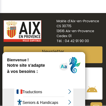
Mairie d’Aix-en-Provence
CS 30715
13616 Aix-en-Provence
Cedex 01
Tél. : 04 42 91 90 00
Newsletter
Abonnez-vous
Suivre
Aix ma ville