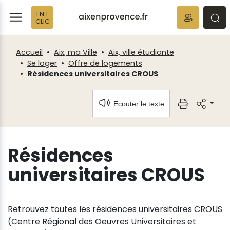
Fenêtre
Panneau de gestion des cookies
EN 1
de
ermer
rmer
rmer
CLIC
chat
Accueil
Aix, ma Ville
Aix, ville étudiante
Se loger
Offre de logements
Résidences universitaires CROUS
Ecouter le texte
Résidences
universitaires CROUS
Retrouvez toutes les résidences universitaires CROUS
(Centre Régional des Oeuvres Universitaires et