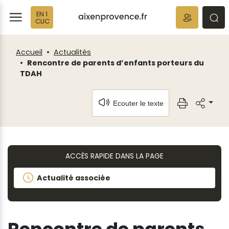
Fenêtre
Panneau de gestion des cookies
EN 1
de
ermer
rmer
rmer
CLIC
chat
Accueil
Actualités
Rencontre de parents d’enfants porteurs du
TDAH
Ecouter le texte
ACCÈS RAPIDE DANS LA PAGE
Actualité associée