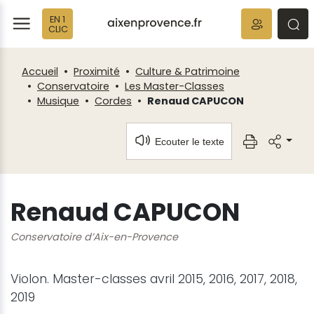
Fenêtre
Panneau de gestion des cookies
EN 1
de
ermer
rmer
rmer
CLIC
chat
Accueil
Proximité
Culture & Patrimoine
Conservatoire
Les Master-Classes
Musique
Cordes
Renaud CAPUCON
Ecouter le texte
Renaud CAPUCON
Conservatoire d’Aix-en-Provence
Violon. Master-classes avril 2015, 2016, 2017, 2018,
2019