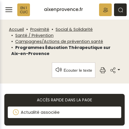
Fenêtre
Panneau de gestion des cookies
EN 1
de
ermer
rmer
rmer
CLIC
chat
Accueil
Proximité
Social & Solidarité
Santé / Prévention
Campagnes/Actions de prévention santé
Programmes Éducation Thérapeutique sur
Aix-en-Provence
Ecouter le texte
ACCÈS RAPIDE DANS LA PAGE
Actualité associée