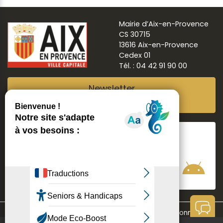
Mairie d’Aix-en-Provence
CS 30715
13616 Aix-en-Provence
Cedex 01
Tél. : 04 42 91 90 00
Newsletter
Abonnez-vous
Suivre
Aix ma ville
Communication
Mentions légales
Données personnelles