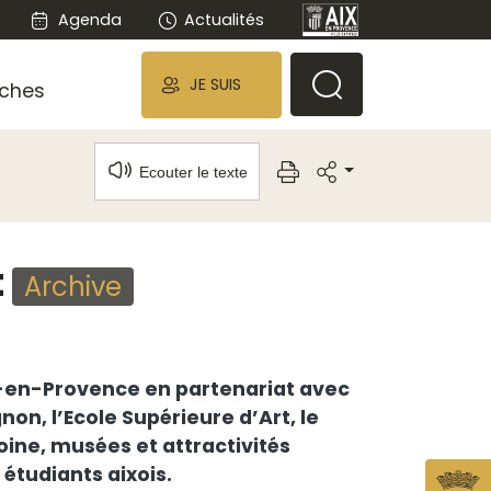
Agenda
Actualités
JE SUIS
ches
Ecouter le texte
t
Archive
Aix-en-Provence en partenariat avec
on, l’Ecole Supérieure d’Art, le
moine, musées et attractivités
étudiants aixois.