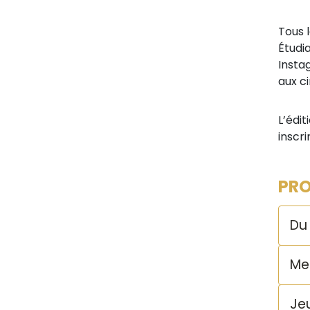
Tous 
Étudia
Insta
aux c
L’édi
inscri
PR
Du 
Mer
Jeu