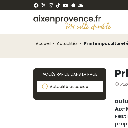
Fenêtre
Panneau de gestion des cookies
de
ermer
chat
Accueil
Actualités
Printemps culturel 
Pr
ACCÈS RAPIDE DANS LA PAGE
Pub
Actualité associée
Du l
Aix-M
Festi
prop