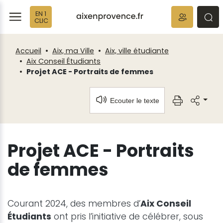
Fenêtre
Panneau de gestion des cookies
EN 1
de
ermer
rmer
rmer
CLIC
chat
Accueil
Aix, ma Ville
Aix, ville étudiante
Aix Conseil Étudiants
Projet ACE - Portraits de femmes
Ecouter le texte
Projet ACE - Portraits
de femmes
Courant 2024, des membres d’
Aix Conseil
Étudiants
ont pris l’initiative de célébrer, sous