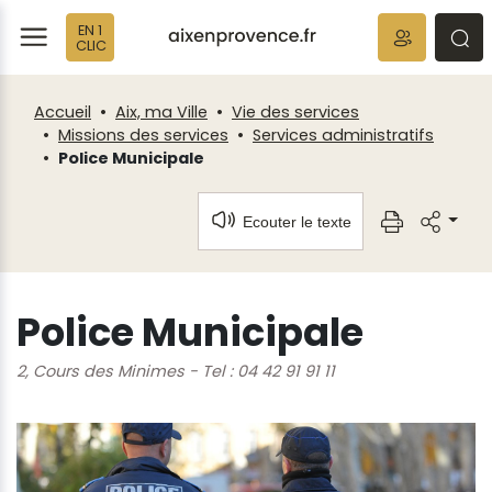
Fenêtre
Panneau de gestion des cookies
EN 1
de
ermer
rmer
rmer
CLIC
chat
Accueil
Aix, ma Ville
Vie des services
Missions des services
Services administratifs
Police Municipale
Ecouter le texte
Police Municipale
2, Cours des Minimes - Tel : 04 42 91 91 11