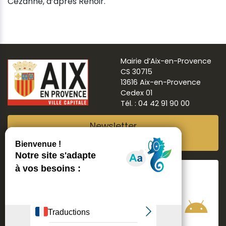
Cézanne, d’après Renoir.
Mairie d’Aix-en-Provence
CS 30715
13616 Aix-en-Provence
Cedex 01
Tél. : 04 42 91 90 00
Newsletter
Abonnez-vous
Suivre
Aix ma ville