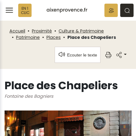
Fenêtre
Panneau de gestion des cookies
EN 1
de
ermer
rmer
rmer
CLIC
chat
Accueil
Proximité
Culture & Patrimoine
Patrimoine
Places
Place des Chapeliers
Ecouter le texte
Place des Chapeliers
Fontaine des Bagniers