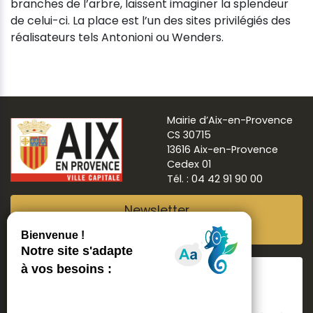
branches de l’arbre, laissent imaginer la splendeur
de celui-ci. La place est l’un des sites privilégiés des
réalisateurs tels Antonioni ou Wenders.
Mairie d’Aix-en-Provence
CS 30715
13616 Aix-en-Provence
Cedex 01
Tél. : 04 42 91 90 00
Newsletter
Abonnez-vous
Suivre
Aix ma ville