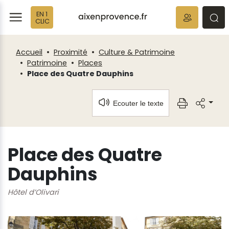
Fenêtre
Panneau de gestion des cookies
EN 1
de
ermer
rmer
rmer
CLIC
chat
Accueil
Proximité
Culture & Patrimoine
Patrimoine
Places
Place des Quatre Dauphins
Ecouter le texte
Place des Quatre
Dauphins
Hôtel d’Olivari