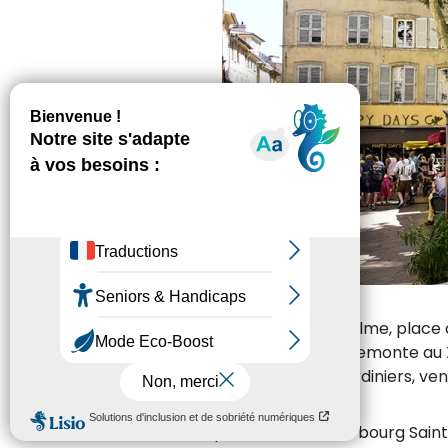
L’ancien nom de la place Richelme, place a
son histoire et sa destination, remonte au X
producteurs, maraîchers ou jardiniers, ven
Construite après la réunion du bourg Saint-