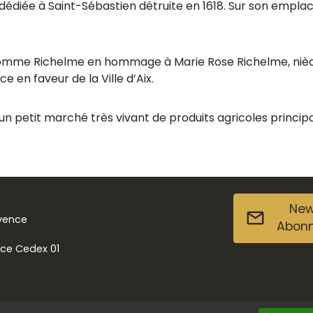
lle dédiée à Saint-Sébastien détruite en 1618. Sur son empl
nomme Richelme en hommage à Marie Rose Richelme, nièce 
 en faveur de la Ville d’Aix.
un petit marché très vivant de produits agricoles princi
New
ovence
Abon
nce Cedex 01