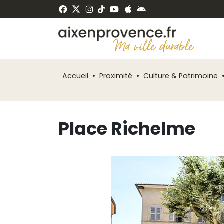
Fenêtre
Panneau de gestion des cookies
de
ermer
chat
Accueil
Proximité
Culture & Patrimoine
Place Richelme