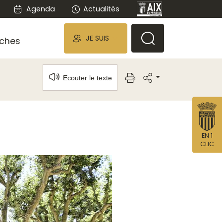
Agenda
Actualités
JE SUIS
ches
Ecouter le texte
EN 1
CLIC