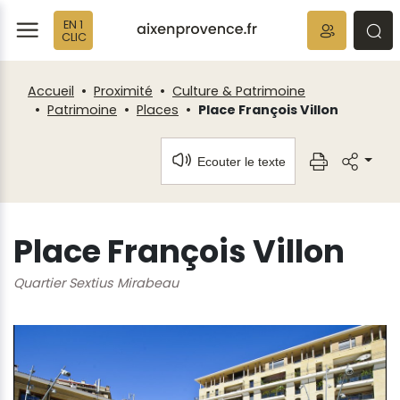
Fenêtre
Panneau de gestion des cookies
EN 1
de
ermer
rmer
rmer
CLIC
chat
Accueil
Proximité
Culture & Patrimoine
Patrimoine
Places
Place François Villon
Ecouter le texte
Place François Villon
Quartier Sextius Mirabeau