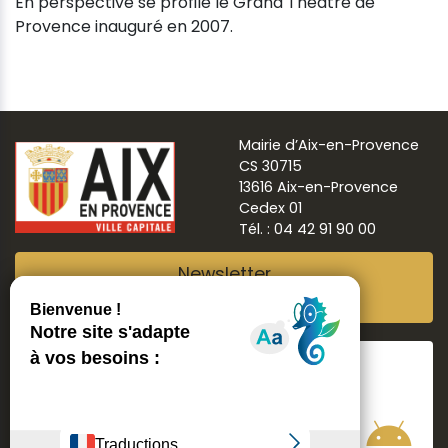
En perspective se profile le Grand Théâtre de
Provence inauguré en 2007.
Mairie d’Aix-en-Provence
CS 30715
13616 Aix-en-Provence
Cedex 01
Tél. : 04 42 91 90 00
Newsletter
Abonnez-vous
Suivre
Aix ma ville