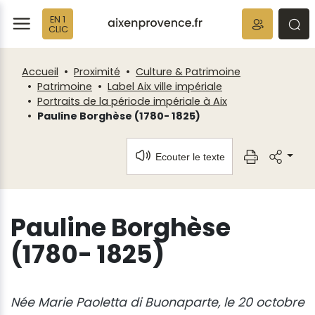
Fenêtre
Panneau de gestion des cookies
EN 1
de
ermer
rmer
rmer
CLIC
chat
Accueil
Proximité
Culture & Patrimoine
Patrimoine
Label Aix ville impériale
Portraits de la période impériale à Aix
Pauline Borghèse (1780- 1825)
Ecouter le texte
Pauline Borghèse
(1780- 1825)
Née Marie Paoletta di Buonaparte, le 20 octobre