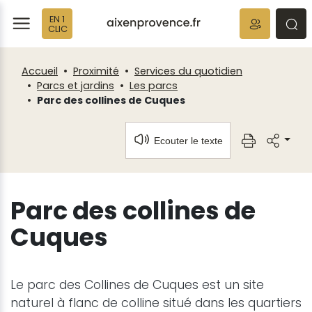
Fenêtre
Panneau de gestion des cookies
EN 1
de
ermer
rmer
rmer
CLIC
chat
Accueil
Proximité
Services du quotidien
Parcs et jardins
Les parcs
Parc des collines de Cuques
Ecouter le texte
Parc des collines de
Cuques
Le parc des Collines de Cuques est un site
naturel à flanc de colline situé dans les quartiers