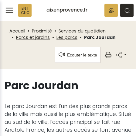
Fenêtre
Panneau de gestion des cookies
EN 1
de
ermer
rmer
rmer
CLIC
chat
Accueil
Proximité
Services du quotidien
Parcs et jardins
Les parcs
Parc Jourdan
Ecouter le texte
Parc Jourdan
Le parc Jourdan est l’un des plus grands parcs
de la ville mais aussi le plus emblématique. Situé
au sud de la ville, l’accès principal se fait rue
Anatole France, les autres accès se font avenue