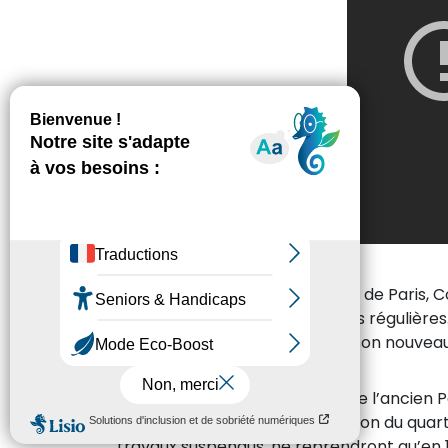
Au XVe siècle l’architecte Jean de Paris, Co
perspectives et d’ordonnances régulières. 
centrera sur elle la façade de son nouveau
Construit sur l’emplacement de l’ancien P
simultanément la restructuration du quarti
travaux suspendus, ne reprendront qu’en 1