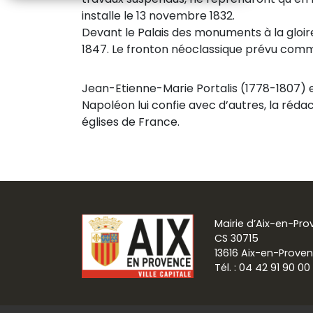
installe le 13 novembre 1832.
Devant le Palais des monuments à la gloir
1847. Le fronton néoclassique prévu comme 
Jean-Etienne-Marie Portalis (1778-1807) es
Napoléon lui confie avec d’autres, la réda
églises de France.
Mairie d’Aix-en-Pr
CS 30715
13616 Aix-en-Prove
Tél. : 04 42 91 90 00