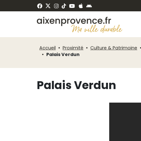
Fenêtre
Panneau de gestion des cookies
de
ermer
chat
Accueil
Proximité
Culture & Patrimoine
Palais Verdun
Palais Verdun