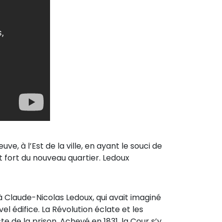
e, à l’Est de la ville, en ayant le souci de
t fort du nouveau quartier. Ledoux
 Claude-Nicolas Ledoux, qui avait imaginé
l édifice. La Révolution éclate et les
 de la prison. Achevé en 1831, la Cour s’y