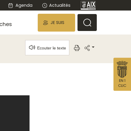
Agenda
Actualités
JE SUIS
ches
Ecouter le texte
EN 1
CLIC