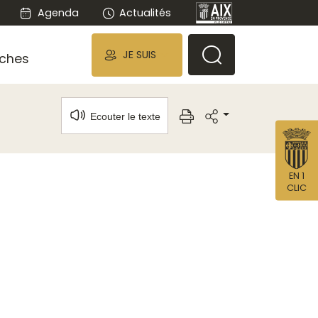
Agenda
Actualités
JE SUIS
ches
Ecouter le texte
EN 1
CLIC