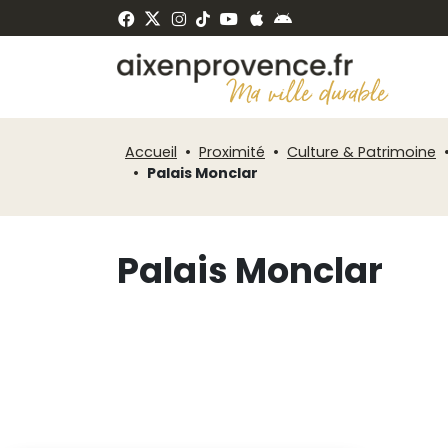
Fenêtre
Panneau de gestion des cookies
de
ermer
chat
Accueil
Proximité
Culture & Patrimoine
Palais Monclar
Palais Monclar