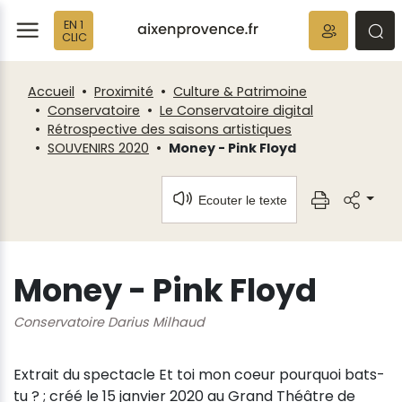
Fenêtre
Panneau de gestion des cookies
EN 1
de
ermer
rmer
rmer
CLIC
chat
Accueil
Proximité
Culture & Patrimoine
Conservatoire
Le Conservatoire digital
Rétrospective des saisons artistiques
SOUVENIRS 2020
Money - Pink Floyd
Ecouter le texte
Money - Pink Floyd
Conservatoire Darius Milhaud
Extrait du spectacle Et toi mon coeur pourquoi bats-
tu ? ; créé le 15 janvier 2020 au Grand Théâtre de