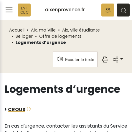
Fenêtre
Panneau de gestion des cookies
EN 1
de
ermer
rmer
rmer
CLIC
chat
Accueil
Aix, ma Ville
Aix, ville étudiante
Se loger
Offre de logements
Logements d’urgence
Ecouter le texte
Logements d’urgence
CROUS
En cas d’urgence, contacter les assistants du Service