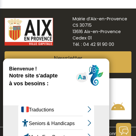
Mairie d’Aix-en-Provence
CS 30715
13616 Aix-en-Provence
Cedex 01
Tél. : 04 42 91 90 00
Newsletter
Abonnez-vous
Suivre
Aix ma ville
Communication
Mentions légales
Données personnelles