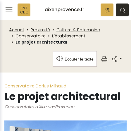
Fenêtre
Panneau de gestion des cookies
EN 1
de
ermer
rmer
rmer
CLIC
chat
Accueil
Proximité
Culture & Patrimoine
Conservatoire
L’établissement
Le projet architectural
Ecouter le texte
Conservatoire Darius Milhaud
Le projet architectural
Conservatoire d’Aix-en-Provence