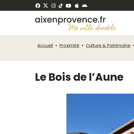
Fenêtre
Panneau de gestion des cookies
de
ermer
chat
Accueil
Proximité
Culture & Patrimoine
Le Bois de l’Aune