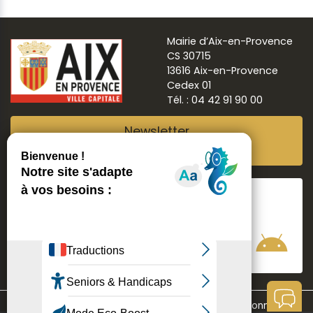
Mairie d’Aix-en-Provence
CS 30715
13616 Aix-en-Provence
Cedex 01
Tél. : 04 42 91 90 00
Newsletter
Abonnez-vous
Suivre
Aix ma ville
Communication
Mentions légales
Données personnelles