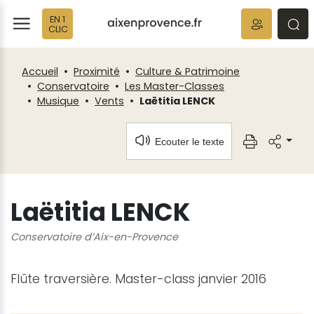
Fenêtre
Panneau de gestion des cookies
EN 1
de
ermer
rmer
rmer
CLIC
chat
Accueil
Proximité
Culture & Patrimoine
Conservatoire
Les Master-Classes
Musique
Vents
Laëtitia LENCK
Ecouter le texte
Laëtitia LENCK
Conservatoire d’Aix-en-Provence
Flûte traversière. Master-class janvier 2016