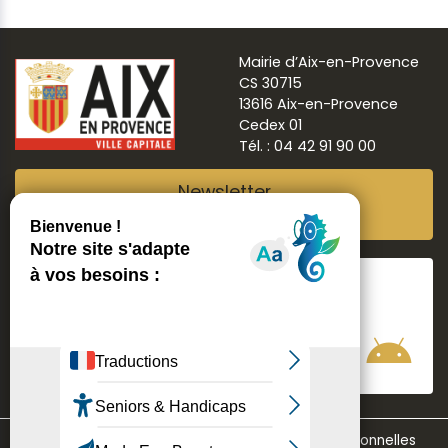
Mairie d’Aix-en-Provence
CS 30715
13616 Aix-en-Provence
Cedex 01
Tél. : 04 42 91 90 00
Newsletter
Abonnez-vous
Suivre
Aix ma ville
Communication
Mentions légales
Données personnelles