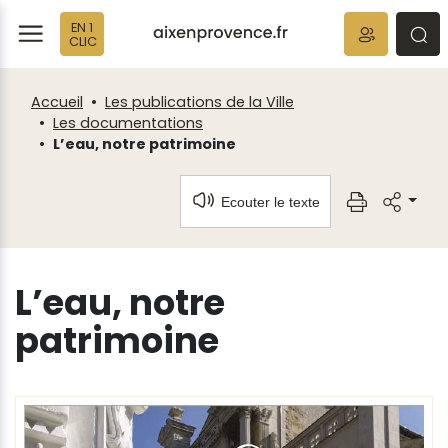
Panneau de gestion des cookies
EN 1
ermer
rmer
rmer
CLIC
Accueil
Les publications de la Ville
Les documentations
L’eau, notre patrimoine
Ecouter le texte
L’eau, notre
patrimoine