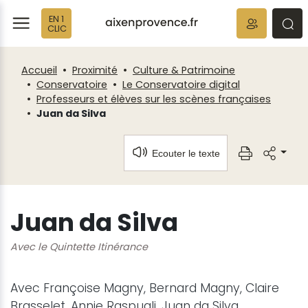
Fenêtre
Panneau de gestion des cookies
EN 1
de
ermer
rmer
rmer
CLIC
chat
Accueil
Proximité
Culture & Patrimoine
Conservatoire
Le Conservatoire digital
Professeurs et élèves sur les scènes françaises
Juan da Silva
Ecouter le texte
Juan da Silva
Avec le Quintette Itinérance
Avec Françoise Magny, Bernard Magny, Claire
Brasselet, Annie Raspugli, Juan da Silva