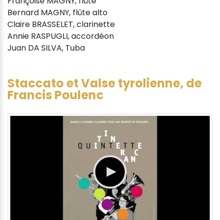
Françoise MAGNY, flûte
Bernard MAGNY, flûte alto
Claire BRASSELET, clarinette
Annie RASPUGLI, accordéon
Juan DA SILVA, Tuba
Staccato et Valse tyrolienne, de
Francis Poulenc